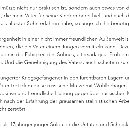
ellmütze nicht nur praktisch ist, sondern auch etwas von d
 die mein Vater für seine Kindern bereithielt und auch 
 als ältester Sohn erfahren habe, solange ich ihn benötig
genheit in einer nicht immer freundlichen Außenwelt ist
nten, die ein Vater einem Jungen vermitteln kann. Dazu
auen in die Fähigkeit des Sohnes, altersadäquat Proble
n. Und die Genehmigung des Vaters, auch scheitern zu d
hungerter Kriegsgefangener in den furchtbaren Lagern 
Vater trotzdem diese russische Mütze mit Wohlbehagen.
 positive und freundliche Haltung gegenüber russischen
h nach der Erfahrung der grausamen stalinistischen Arbe
ht zerstört.
als 17jähriger junger Soldat in die Untaten und Schreck