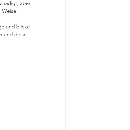
chädigt, aber 
e Weise.
ge und blicke 
en und diese 