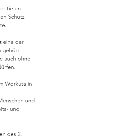
er tiefen 
den Schutz 
te. 
 eine der 
 gehört 
me auch ohne 
ürfen. 
um Workuta in 
 
 Menschen und 
its- und 
en des 2. 